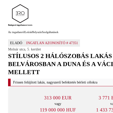
Budapesti ingatlanszervezés
Az ingatlanról
Leírás
Helyszín
Szolgáltatások
ELADÓ
INGATLAN AZONOSÍTÓ #
47351
Molnár utca
,
5. kerület
STÍLUSOS 2 HÁLÓSZOBÁS LAKÁS
BELVÁROSBAN A DUNA ÉS A VÁC
MELLETT
Frissen felújított lakás, nagyszerű befektetés bérleti célokra
313 000 EUR
3 771
vagy
v
119 000 000 HUF
1 433 7