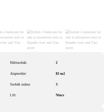
Hálószobák:
2
Alapterület:
83
m2
Szobák száma:
3
Lift:
Nincs