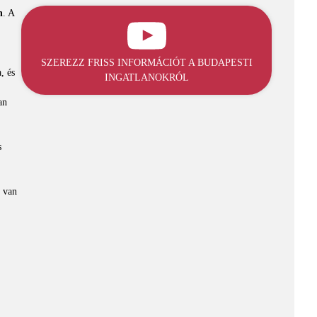
n
. A
SZEREZZ FRISS INFORMÁCIÓT A BUDAPESTI
, és
INGATLANOKRÓL
an
s
e van