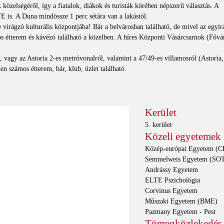
k közelségéről, így a fiatalok, diákok és turisták körében népszerű választás. A
E is. A Duna mindössze 1 perc sétára van a lakástól.
 virágzó kulturális központjába! Bár a belvárosban található, de mivel az egyi
os étterem és kávézó található a közelben. A híres Központi Vásárcsarnok (Főv
 vagy az Astoria 2-es metróvonalról, valamint a 47/49-es villamosról (Astoria,
n számos étterem, bár, klub, üzlet található.
Kerület
5. kerület
Közeli egyetemek
Közép-európai Egyetem (CE
Semmelweis Egyetem (SO
Andrássy Egyetem
ELTE Pszichológia
Corvinus Egyetem
Műszaki Egyetem (BME)
Pazmany Egyetem - Pest
Tömegközlekedés