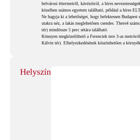
belvárosi éttermeiről, kávézóiról, a híres nevezetessége
közelben számos egyetem található, például a híres ELT
Ne hagyja ki a lehetőséget, hogy befektessen Budapest e
utakra néz, a lakás meglehetősen csendes. There4 szám
tér) mindössze 5 perc sétára található.
Könnyen megközelíthető a Ferenciek tere 3-as metróról,
Kálvin tér). Elhelyezkedésének köszönhetően a környéke
Helyszín