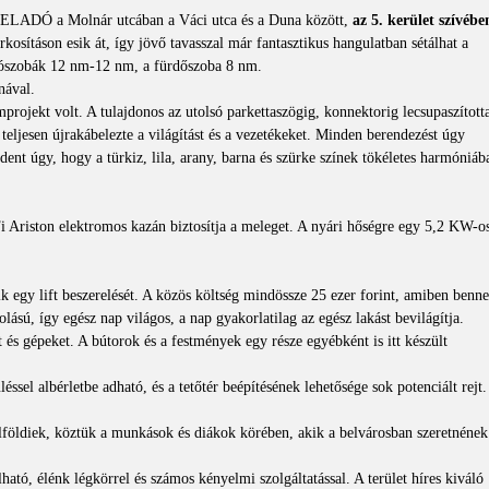
ELADÓ a Molnár utcában a Váci utca és a Duna között,
az 5. kerület szívébe
rkosításon esik át, így jövő tavasszal már fantasztikus hangulatban sétálhat a
lószobák 12 nm-12 nm, a fürdőszoba 8 nm.
nával.
mprojekt volt. A tulajdonos az utolsó parkettaszögig, konnektorig lecsupaszította
, teljesen újrakábelezte a világítást és a vezetékeket. Minden berendezést úgy
dent úgy, hogy a türkiz, lila, arany, barna és szürke színek tökéletes harmóniáb
i Ariston elektromos kazán biztosítja a meleget. A nyári hőségre egy 5,2 KW-o
k egy lift beszerelését. A közös költség mindössze 25 ezer forint, amiben benn
jolású, így egész nap világos, a nap gyakorlatilag az egész lakást bevilágítja.
at és gépeket. A bútorok és a festmények egy része egyébként is itt készült
éssel albérletbe adható, és a tetőtér beépítésének lehetősége sok potenciált rejt.
külföldiek, köztük a munkások és diákok körében, akik a belvárosban szeretnének
ó, élénk légkörrel és számos kényelmi szolgáltatással. A terület híres kiváló