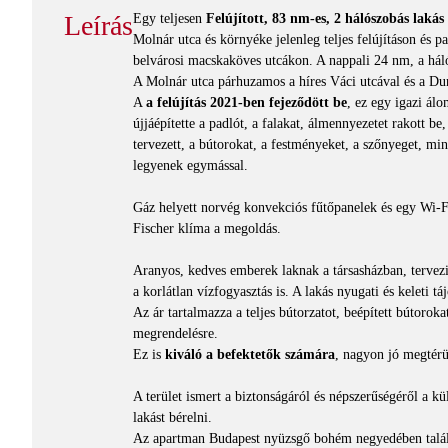
Leírás
Egy teljesen
Felújított, 83 nm-es, 2 hálószobás lakás
Molnár utca és környéke jelenleg teljes felújításon és pa
belvárosi macskaköves utcákon. A nappali 24 nm, a há
A Molnár utca párhuzamos a híres Váci utcával és a Du
A
a felújítás 2021-ben fejeződött be
, ez egy igazi álo
újjáépítette a padlót, a falakat, álmennyezetet rakott be
tervezett, a bútorokat, a festményeket, a szőnyeget, min
legyenek egymással.
Gáz helyett norvég konvekciós fűtőpanelek és egy Wi-F
Fischer klíma a megoldás.
Aranyos, kedves emberek laknak a társasházban, tervezi
a korlátlan vízfogyasztás is. A lakás nyugati és keleti tá
Az ár tartalmazza a teljes bútorzatot, beépített bútorok
megrendelésre.
Ez is
kiváló a befektetők számára
, nagyon jó megtérül
A terület ismert a biztonságáról és népszerűségéről a 
lakást bérelni.
Az apartman Budapest nyüzsgő bohém negyedében találhat