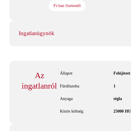
Ft-ban fizetendő
Ingatlanügynök
Az
Állapot:
Felújított
ingatlanról
Fürdőszoba:
1
Anyaga:
tégla
Közös költség:
25000
HU