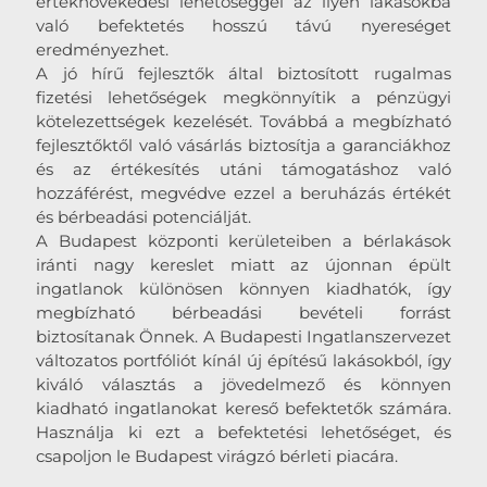
értéknövekedési lehetőséggel az ilyen lakásokba
való befektetés hosszú távú nyereséget
eredményezhet.
A jó hírű fejlesztők által biztosított rugalmas
fizetési lehetőségek megkönnyítik a pénzügyi
kötelezettségek kezelését. Továbbá a megbízható
fejlesztőktől való vásárlás biztosítja a garanciákhoz
és az értékesítés utáni támogatáshoz való
hozzáférést, megvédve ezzel a beruházás értékét
és bérbeadási potenciálját.
A Budapest központi kerületeiben a bérlakások
iránti nagy kereslet miatt az újonnan épült
ingatlanok különösen könnyen kiadhatók, így
megbízható bérbeadási bevételi forrást
biztosítanak Önnek. A Budapesti Ingatlanszervezet
változatos portfóliót kínál új építésű lakásokból, így
kiváló választás a jövedelmező és könnyen
kiadható ingatlanokat kereső befektetők számára.
Használja ki ezt a befektetési lehetőséget, és
csapoljon le Budapest virágzó bérleti piacára.