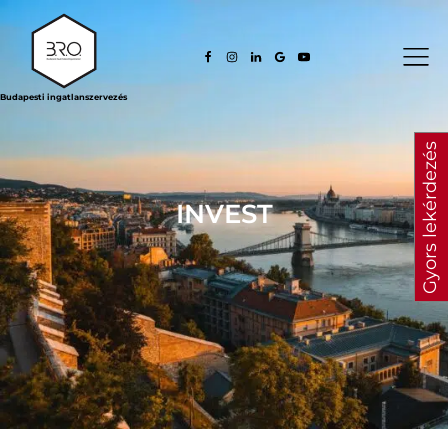
Budapesti ingatlanszervezés
Gyors lekérdezés
INVEST