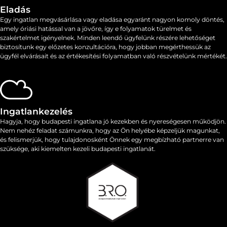
Eladás
Egy ingatlan megvásárlása vagy eladása egyaránt nagyon komoly döntés,
amely óriási hatással van a jövőre, így e folyamatok ​​türelmet és
szakértelmet igényelnek. Minden leendő ügyfelünk részére lehetőséget
biztosítunk egy előzetes konzultációra, hogy jobban megérthessük az
ügyfél elvárásait és az értékesítési folyamatban való részvételünk mértékét.
Ingatlankezelés
Hagyja, hogy budapesti ingatlana jó kezekben és nyereségesen működjön.
Nem nehéz feladat számunkra, hogy az Ön helyébe képzeljük magunkat,
és felismerjük, hogy tulajdonosként Önnek egy megbízható partnerre van
szüksége, aki kiemelten kezeli budapesti ingatlanát.