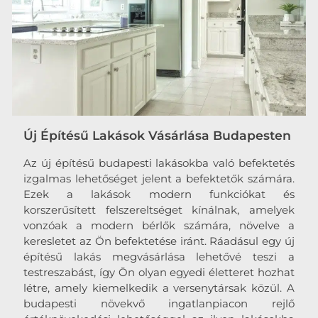
Új Építésű Lakások Vásárlása Budapesten
Az új építésű budapesti lakásokba való befektetés
izgalmas lehetőséget jelent a befektetők számára.
Ezek a lakások modern funkciókat és
korszerűsített felszereltséget kínálnak, amelyek
vonzóak a modern bérlők számára, növelve a
keresletet az Ön befektetése iránt. Ráadásul egy új
építésű lakás megvásárlása lehetővé teszi a
testreszabást, így Ön olyan egyedi életteret hozhat
létre, amely kiemelkedik a versenytársak közül. A
budapesti növekvő ingatlanpiacon rejlő