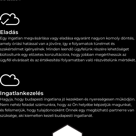
Eladás
Egy ingatlan megvásárlása vagy eladása egyaránt nagyon komoly döntés,
amely óriási hatással van a jövőre, így e folyamatok ​​türelmet és
szakértelmet igényelnek. Minden leendő ügyfelünk részére lehetőséget
biztosítunk egy előzetes konzultációra, hogy jobban megérthessük az
ügyfél elvárásait és az értékesítési folyamatban való részvételünk mértékét.
Ingatlankezelés
Hagyja, hogy budapesti ingatlana jó kezekben és nyereségesen működjön.
Nem nehéz feladat számunkra, hogy az Ön helyébe képzeljük magunkat,
és felismerjük, hogy tulajdonosként Önnek egy megbízható partnerre van
szüksége, aki kiemelten kezeli budapesti ingatlanát.