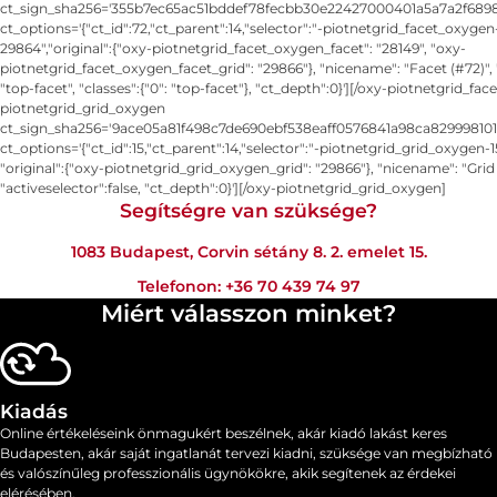
ct_sign_sha256='355b7ec65ac51bddef78fecbb30e22427000401a5a7a2f6898
ct_options='{"ct_id":72,"ct_parent":14,"selector":"-piotnetgrid_facet_oxygen
29864","original":{"oxy-piotnetgrid_facet_oxygen_facet": "28149", "oxy-
piotnetgrid_facet_oxygen_facet_grid": "29866"}, "nicename": "Facet (#72)", 
"top-facet", "classes":{"0": "top-facet"}, "ct_depth":0}'][/oxy-piotnetgrid_fa
piotnetgrid_grid_oxygen
ct_sign_sha256='9ace05a81f498c7de690ebf538eaff0576841a98ca829998101
ct_options='{"ct_id":15,"ct_parent":14,"selector":"-piotnetgrid_grid_oxygen-
"original":{"oxy-piotnetgrid_grid_oxygen_grid": "29866"}, "nicename": "Grid 
"activeselector":false, "ct_depth":0}'][/oxy-piotnetgrid_grid_oxygen]
Segítségre van szüksége?
1083 Budapest, Corvin sétány 8. 2. emelet 15.
Telefonon:
+36 70 439 74 97
Miért válasszon minket?
Kiadás
Online értékeléseink önmagukért beszélnek, akár kiadó lakást keres
Budapesten, akár saját ingatlanát tervezi kiadni, szüksége van megbízható
és valószínűleg professzionális ügynökökre, akik segítenek az érdekei
elérésében.