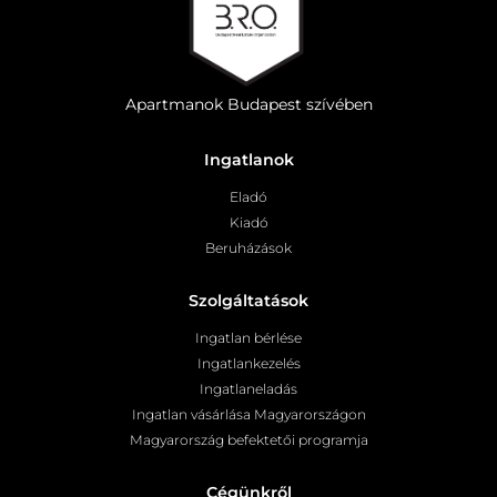
Apartmanok Budapest szívében
Ingatlanok
Eladó
Kiadó
Beruházások
Szolgáltatások
Ingatlan bérlése
Ingatlankezelés
Ingatlaneladás
Ingatlan vásárlása Magyarországon
Magyarország befektetői programja
Cégünkről