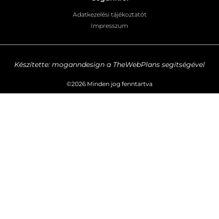
Adatkezelési tájékoztatót
Impresszum
Készítette: moganndesign a TheWebPlans segítségével
©2026 Minden jog fenntartva