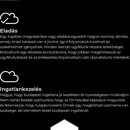
Eladás
Egy ingatlan megvásárlása vagy eladása egyaránt nagyon komoly döntés,
amely óriási hatással van a jövőre, így e folyamatok ​​türelmet és
szakértelmet igényelnek. Minden leendő ügyfelünk részére lehetőséget
biztosítunk egy előzetes konzultációra, hogy jobban megérthessük az
ügyfél elvárásait és az értékesítési folyamatban való részvételünk mértékét.
Ingatlankezelés
Hagyja, hogy budapesti ingatlana jó kezekben és nyereségesen működjön.
Nem nehéz feladat számunkra, hogy az Ön helyébe képzeljük magunkat,
és felismerjük, hogy tulajdonosként Önnek egy megbízható partnerre van
szüksége, aki kiemelten kezeli budapesti ingatlanát.