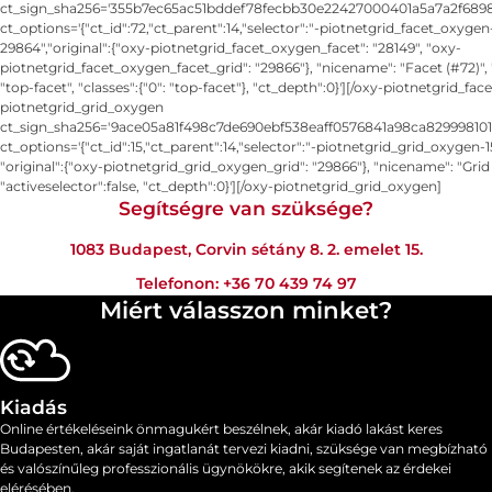
ct_sign_sha256='355b7ec65ac51bddef78fecbb30e22427000401a5a7a2f6898
ct_options='{"ct_id":72,"ct_parent":14,"selector":"-piotnetgrid_facet_oxygen
29864","original":{"oxy-piotnetgrid_facet_oxygen_facet": "28149", "oxy-
piotnetgrid_facet_oxygen_facet_grid": "29866"}, "nicename": "Facet (#72)", 
"top-facet", "classes":{"0": "top-facet"}, "ct_depth":0}'][/oxy-piotnetgrid_fa
piotnetgrid_grid_oxygen
ct_sign_sha256='9ace05a81f498c7de690ebf538eaff0576841a98ca829998101
ct_options='{"ct_id":15,"ct_parent":14,"selector":"-piotnetgrid_grid_oxygen-
"original":{"oxy-piotnetgrid_grid_oxygen_grid": "29866"}, "nicename": "Grid 
"activeselector":false, "ct_depth":0}'][/oxy-piotnetgrid_grid_oxygen]
Segítségre van szüksége?
1083 Budapest, Corvin sétány 8. 2. emelet 15.
Telefonon:
+36 70 439 74 97
Miért válasszon minket?
Kiadás
Online értékeléseink önmagukért beszélnek, akár kiadó lakást keres
Budapesten, akár saját ingatlanát tervezi kiadni, szüksége van megbízható
és valószínűleg professzionális ügynökökre, akik segítenek az érdekei
elérésében.