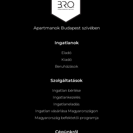
Apartmanok Budapest szívében
Ingatlanok
Eladó
Kiadó
Beruházások
Szolgáltatások
Ingatlan bérlése
Ingatlankezelés
Ingatlaneladás
Ingatlan vásárlása Magyarországon
Magyarország befektetői programja
Cégünkről