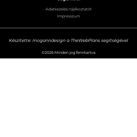
Adatkezelési tájékoztatót
Impresszum
Készítette: moganndesign a TheWebPlans segítségével
©2026 Minden jog fenntartva