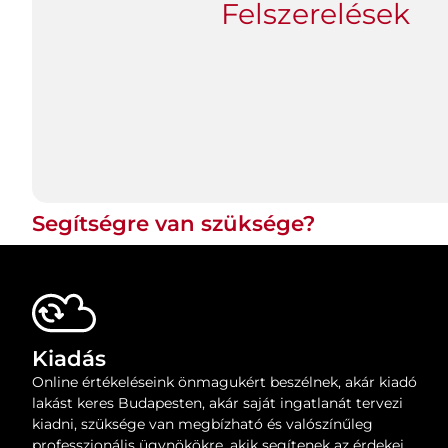
Felszerelések
Segítségre van szüksége?
Kiadás
Online értékeléseink önmagukért beszélnek, akár kiadó
lakást keres Budapesten, akár saját ingatlanát tervezi
kiadni, szüksége van megbízható és valószínűleg
professzionális ügynökökre, akik segítenek az érdekei