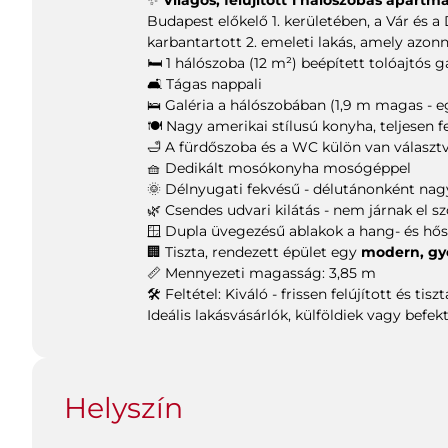
Budapest előkelő 1. kerületében, a Vár és a 
karbantartott 2. emeleti lakás, amely azonna
🛏️ 1 hálószoba (12 m²) beépített tolóajtós 
🛋️ Tágas nappali
🛌 Galéria a hálószobában (1,9 m magas - e
🍽️ Nagy amerikai stílusú konyha, teljesen 
🛁 A fürdőszoba és a WC külön van választ
🧺 Dedikált mosókonyha mosógéppel
🌞 Délnyugati fekvésű - délutánonként nag
🌿 Csendes udvari kilátás - nem járnak el 
🪟 Dupla üvegezésű ablakok a hang- és hős
🏢 Tiszta, rendezett épület egy
modern, gyo
📏 Mennyezeti magasság: 3,85 m
🛠️ Feltétel: Kiváló - frissen felújított és tiszt
Ideális lakásvásárlók, külföldiek vagy befe
Helyszín