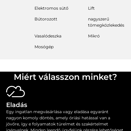
Elektromos sütő
Lift
Bútorozott
nagyszerű
tömegközlekedés
Vasalódeszka
Mikró
Mosógép
Miért válasszon minket?
Eladás
Egy ingatlan megvásárlása vagy eladása egyaránt
nagyon komoly döntés, amely óriási hatással van a
jövőre, így e folyamatok ​​türelmet és szakértelmet
igényelnek. Minden leendő ügyfelünk részére lehetőséget