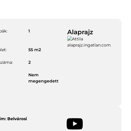
Alaprajz
bák:
1
let:
55
m2
száma:
2
Nem
megengedett
Cím: Belvárosi