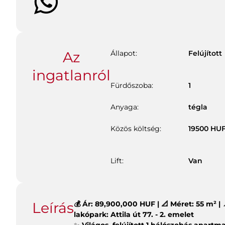
Az
Állapot:
Felújított
ingatlanról
Fürdőszoba:
1
Anyaga:
tégla
Közös költség:
19500
HU
Lift:
Van
Leírás
💰 Ár: 89,900,000 HUF | 📐 Méret: 55 m² | 
lakópark: Attila út 77. - 2. emelet
✨
Világos, felújított 1 hálószobás apartm