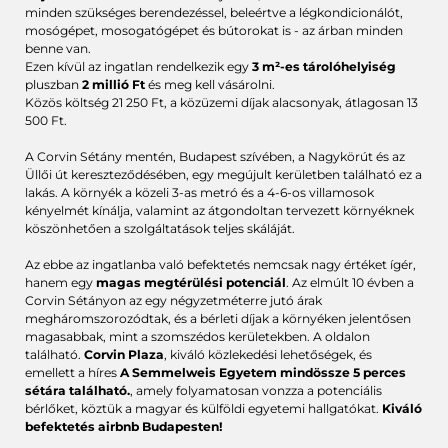
minden szükséges berendezéssel, beleértve a légkondicionálót,
mosógépet, mosogatógépet és bútorokat is - az árban minden
benne van.
Ezen kívül az ingatlan rendelkezik egy
3 m²-es tárolóhelyiség
pluszban
2 millió Ft
és meg kell vásárolni.
Közös költség 21 250 Ft, a közüzemi díjak alacsonyak, átlagosan 13
500 Ft.
A Corvin Sétány mentén, Budapest szívében, a Nagykörút és az
Üllői út kereszteződésében, egy megújult kerületben található ez a
lakás. A környék a közeli 3-as metró és a 4-6-os villamosok
kényelmét kínálja, valamint az átgondoltan tervezett környéknek
köszönhetően a szolgáltatások teljes skáláját.
Az ebbe az ingatlanba való befektetés nemcsak nagy értéket ígér,
hanem egy
magas megtérülési potenciál
. Az elmúlt 10 évben a
Corvin Sétányon az egy négyzetméterre jutó árak
megháromszorozódtak, és a bérleti díjak a környéken jelentősen
magasabbak, mint a szomszédos kerületekben. A oldalon
található.
Corvin Plaza
, kiváló közlekedési lehetőségek, és
emellett a híres
A Semmelweis Egyetem mindössze 5 perces
sétára található.
, amely folyamatosan vonzza a potenciális
bérlőket, köztük a magyar és külföldi egyetemi hallgatókat.
Kiváló
befektetés airbnb Budapesten!