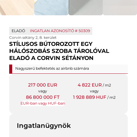
ELADÓ
INGATLAN AZONOSÍTÓ #
50309
Corvin sétány 2
,
8. kerület
STÍLUSOS BÚTOROZOTT EGY
HÁLÓSZOBÁS SZOBA TÁROLÓVAL
ELADÓ A CORVIN SÉTÁNYON
Nagyszerű befektetés az airbnb számára
217 000 EUR
4 822 EUR
/ m2
vagy
vagy
86 800 000 FT
1 928 889 HUF
/ m2
EUR-ban vagy HUF-ban
Ingatlanügynök