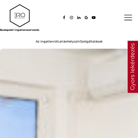
Budapesti ingatlanszervezés
Az ingatlanról
Leírás
Helyszín
Szolgáltatások
Gyors lekérdezés