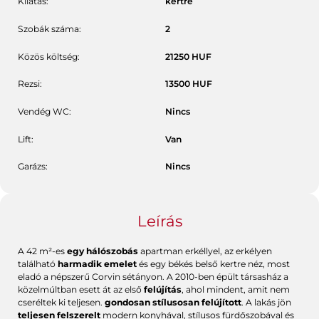
Kilátás:
kertre
Szobák száma:
2
Közös költség:
21250
HUF
Rezsi:
13500
HUF
Vendég WC:
Nincs
Lift:
Van
Garázs:
Nincs
Leírás
A 42 m²-es
egy hálószobás
apartman erkéllyel, az erkélyen
található
harmadik emelet
és egy békés belső kertre néz, most
eladó a népszerű Corvin sétányon. A 2010-ben épült társasház a
közelmúltban esett át az első
felújítás
, ahol mindent, amit nem
cseréltek ki teljesen.
gondosan stílusosan felújított
. A lakás jön
teljesen felszerelt
modern konyhával, stílusos fürdőszobával és