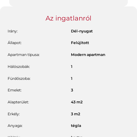
Az ingatlanról
Irány:
Dél-nyugat
Állapot:
Felújított
Apartman típusa:
Modern apartman
Hálószobák:
1
Fürdőszoba:
1
Emelet:
3
Alapterület:
43
m2
Erkély:
3
m2
Anyaga:
tégla