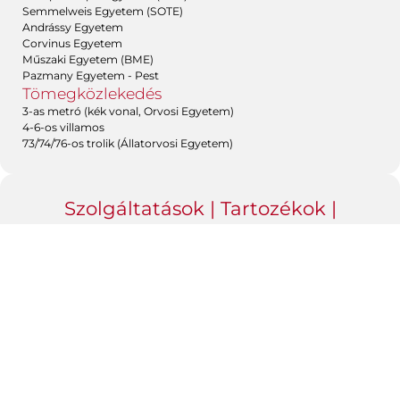
Semmelweis Egyetem (SOTE)
Andrássy Egyetem
Corvinus Egyetem
Műszaki Egyetem (BME)
Pazmany Egyetem - Pest
Tömegközlekedés
3-as metró (kék vonal, Orvosi Egyetem)
4-6-os villamos
73/74/76-os trolik (Állatorvosi Egyetem)
Szolgáltatások | Tartozékok |
Felszerelések
Légkondicionáló
airbnb engedélyezett
eladó ingatlan Budapesten
Erkély