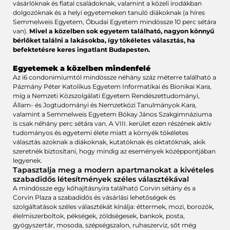
vásárlóknak és fiatal családoknak, valamint a közeli irodákban
dolgozóknak és a helyi egyetemeken tanuló diákoknak (a híres
Semmelweis Egyetem, Óbudai Egyetem mindössze 10 perc sétára
van).
Mivel a közelben sok egyetem található, nagyon könnyű
bérlőket találni a lakásokba, így tökéletes választás, ha
befektetésre keres ingatlant Budapesten.
Egyetemek a közelben mindenfelé
Az i6 condonimiumtól mindössze néhány száz méterre található a
Pázmány Péter Katolikus Egyetem Informatikai és Bionikai Kara,
míg a Nemzeti Közszolgálati Egyetem Rendészettudományi,
Állam- és Jogtudományi és Nemzetközi Tanulmányok Kara,
valamint a Semmelweis Egyetem Bókay János Szakgimnáziuma
is csak néhány perc sétára van. A VIII. kerület ezen részének aktív
tudományos és egyetemi élete miatt a környék tökéletes
választás azoknak a diákoknak, kutatóknak és oktatóknak, akik
szeretnék biztosítani, hogy mindig az események középpontjában
legyenek.
Tapasztalja meg a modern apartmanokat a kivételes
szabadidős létesítmények széles választékával
A mindössze egy kőhajításnyira található Corvin sétány és a
Corvin Plaza a szabadidős és vásárlási lehetőségek és
szolgáltatások széles választékát kínálja: éttermek, mozi, borozók,
élelmiszerboltok, pékségek, zöldségesek, bankok, posta,
gyógyszertár, mosoda, szépségszalon, ruhaszerviz, sőt még