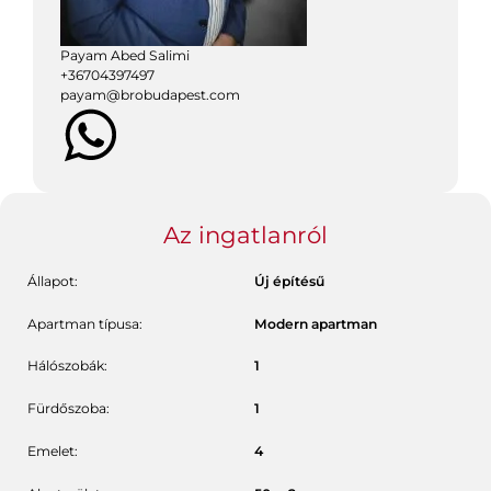
Payam Abed Salimi
+
36704397497
payam@brobudapest.com
Az ingatlanról
Állapot:
Új építésű
Apartman típusa:
Modern apartman
Hálószobák:
1
Fürdőszoba:
1
Emelet:
4