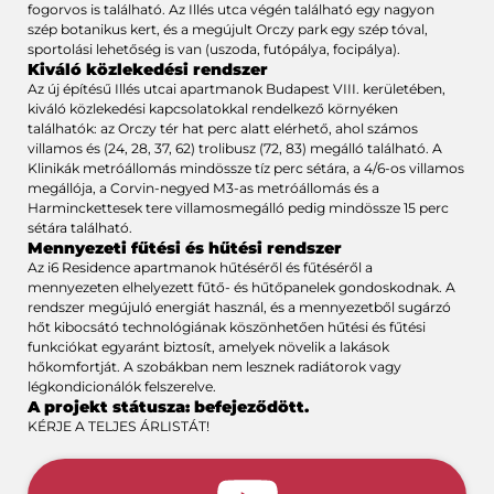
fogorvos is található. Az Illés utca végén található egy nagyon
szép botanikus kert, és a megújult Orczy park egy szép tóval,
sportolási lehetőség is van (uszoda, futópálya, focipálya).
Kiváló közlekedési rendszer
Az új építésű Illés utcai apartmanok Budapest VIII. kerületében,
kiváló közlekedési kapcsolatokkal rendelkező környéken
találhatók: az Orczy tér hat perc alatt elérhető, ahol számos
villamos és (24, 28, 37, 62) trolibusz (72, 83) megálló található. A
Klinikák metróállomás mindössze tíz perc sétára, a 4/6-os villamos
megállója, a Corvin-negyed M3-as metróállomás és a
Harminckettesek tere villamosmegálló pedig mindössze 15 perc
sétára található.
Mennyezeti fűtési és hűtési rendszer
Az i6 Residence apartmanok hűtéséről és fűtéséről a
mennyezeten elhelyezett fűtő- és hűtőpanelek gondoskodnak. A
rendszer megújuló energiát használ, és a mennyezetből sugárzó
hőt kibocsátó technológiának köszönhetően hűtési és fűtési
funkciókat egyaránt biztosít, amelyek növelik a lakások
hőkomfortját. A szobákban nem lesznek radiátorok vagy
légkondicionálók felszerelve.
A projekt státusza: befejeződött.
KÉRJE A TELJES ÁRLISTÁT!