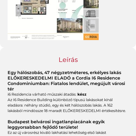
Leírás
Egy hálószobás, 47 négyzetméteres, erkélyes lakás
ELŐKERESKEDELMI ELADÓ a Cordia I6 Residence
Condominiumban: Fiatalos lendület, megújult városi
tér
i6 Rezidencia várható műszaki átadás:
kész
Az I6 Residence Building különböző típusú lakásokat kínál
eladásra: néhány stúdió, egy és két hálószobás lakás. A 162
lakásból mindössze 18 maradt ELŐKERESKEDELMI értékesítésre.
Budapest belvárosi ingatlanpiacának egyik
leggyorsabban fejlődő területe!
Ez az új városrész kiváló lakhatási lehetőség első lakást