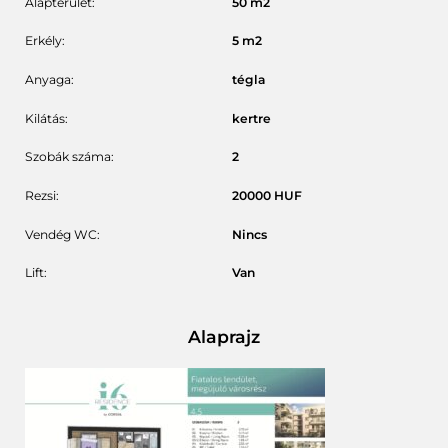
Alapterület:
50
m2
Erkély:
5
m2
Anyaga:
tégla
Kilátás:
kertre
Szobák száma:
2
Rezsi:
20000
HUF
Vendég WC:
Nincs
Lift:
Van
Alaprajz