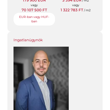
179 900 EUR
3 394 EUR
/ m2
vagy
vagy
70 107 500 FT
1 322 783 FT
/ m2
EUR-ban vagy HUF-
ban
Ingatlanügynök