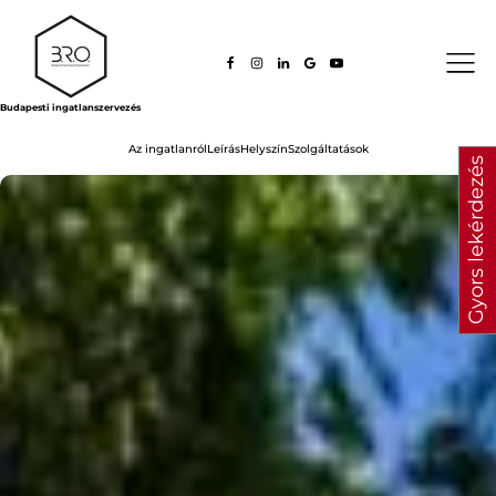
Budapesti ingatlanszervezés
Az ingatlanról
Leírás
Helyszín
Szolgáltatások
Gyors lekérdezés