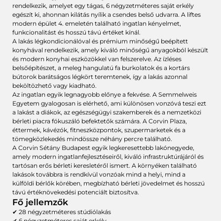
rendelkezik, amelyet egy tágas, 6 négyzetméteres saját erkély
egészít ki, ahonnan kilátás nyílik a csendes belső udvarra. A liftes
modern épület 4. emeletén található ingatlan kényelmet,
funkcionalitást és hosszú távú értéket kínál.
A lakás légkondicionálóval és prémium minőségű beépített
konyhával rendelkezik, amely kiváló minőségű anyagokból készült
és modern konyhai eszközökkel van felszerelve. Az ízléses
belsőépítészet, a meleg hangulatú fa burkolatok és a kortárs
bútorok barátságos légkört teremtenek, így a lakás azonnal
beköltözhető vagy kiadható.
Az ingatlan egyik legnagyobb előnye a fekvése. A Semmelweis
Egyetem gyalogosan is elérhető, ami különösen vonzóvá teszi ezt
a lakást a diákok, az egészségügyi szakemberek és a nemzetközi
bérleti piacra fókuszáló befektetők számára. A Corvin Plaza,
éttermek, kávézók, fitneszközpontok, szupermarketek és a
tömegközlekedés mindössze néhány percre található.
A Corvin Sétány Budapest egyik legkeresettebb lakónegyede,
amely modern ingatlanfejlesztéseiről, kiváló infrastruktúrájáról és
tartósan erős bérleti keresletéről ismert. A környéken található
lakások továbbra is rendkívül vonzóak mind a helyi, mind a
külföldi bérlők körében, megbízható bérleti jövedelmet és hosszú
távú értéknövekedési potenciált biztosítva.
Fő jellemzők
✔ 28 négyzetméteres stúdiólakás
✔ 6 négyzetméteres saját erkély