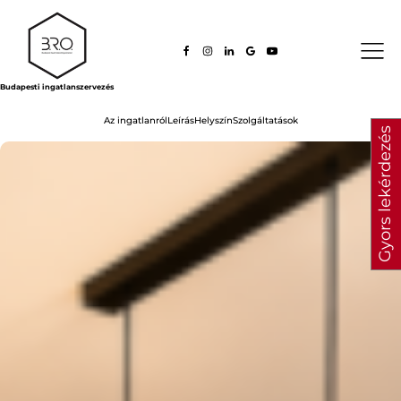
Budapesti ingatlanszervezés
Az ingatlanról
Leírás
Helyszín
Szolgáltatások
Gyors lekérdezés