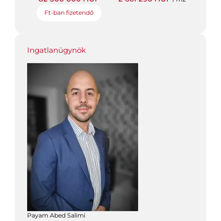
Ft-ban fizetendő
Ingatlanügynök
Payam Abed Salimi