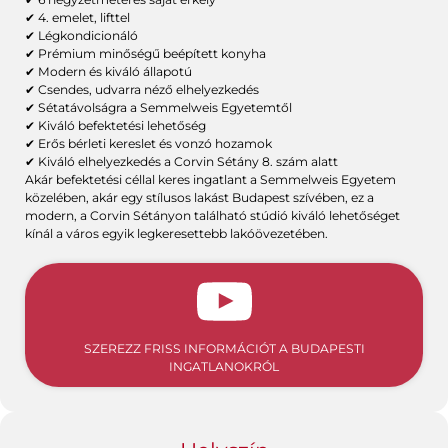
✔ 4. emelet, lifttel
✔ Légkondicionáló
✔ Prémium minőségű beépített konyha
✔ Modern és kiváló állapotú
✔ Csendes, udvarra néző elhelyezkedés
✔ Sétatávolságra a Semmelweis Egyetemtől
✔ Kiváló befektetési lehetőség
✔ Erős bérleti kereslet és vonzó hozamok
✔ Kiváló elhelyezkedés a Corvin Sétány 8. szám alatt
Akár befektetési céllal keres ingatlant a Semmelweis Egyetem
közelében, akár egy stílusos lakást Budapest szívében, ez a
modern, a Corvin Sétányon található stúdió kiváló lehetőséget
kínál a város egyik legkeresettebb lakóövezetében.
SZEREZZ FRISS INFORMÁCIÓT A BUDAPESTI
INGATLANOKRÓL