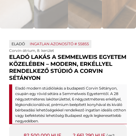
ELADÓ
INGATLAN AZONOSÍTÓ #
55855
Corvin-átrium
,
8. kerület
ELADÓ LAKÁS A SEMMELWEIS EGYETEM
KÖZELÉBEN – MODERN, ERKÉLLYEL
RENDELKEZŐ STÚDIÓ A CORVIN
SÉTÁNYON
Eladó modern stúdiólakás a budapesti Corvin Sétányon,
csupán egy rövid sétára a Semmelweis Egyetemtől. A 28
négyzetméteres lakóterülettel, 6 négyzetméteres erkéllyel,
légkondicionálóval, prémium beépített konyhával és kiváló
bérbeadási lehetőségekkel rendelkező ingatlan ideális otthon
vagy befektetési lehetőség Budapest egyik legkeresettebb
negyedében.
82 500 000 HUF
2 661 290 HUF
/ m2