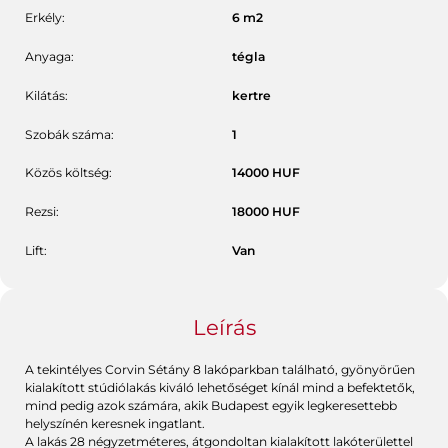
Erkély:
6
m2
Anyaga:
tégla
Kilátás:
kertre
Szobák száma:
1
Közös költség:
14000
HUF
Rezsi:
18000
HUF
Lift:
Van
Leírás
A tekintélyes Corvin Sétány 8 lakóparkban található, gyönyörűen
kialakított stúdiólakás kiváló lehetőséget kínál mind a befektetők,
mind pedig azok számára, akik Budapest egyik legkeresettebb
helyszínén keresnek ingatlant.
A lakás 28 négyzetméteres, átgondoltan kialakított lakóterülettel