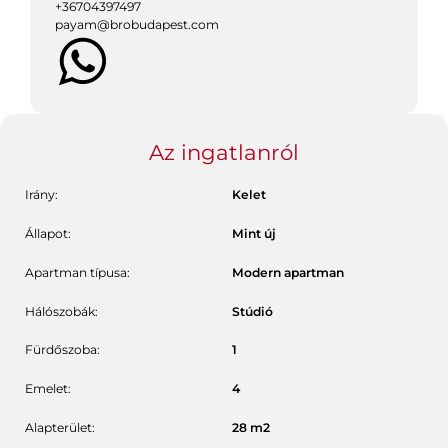
+
36704397497
payam@brobudapest.com
Az ingatlanról
Irány:
Kelet
Állapot:
Mint új
Apartman típusa:
Modern apartman
Hálószobák:
Stúdió
Fürdőszoba:
1
Emelet:
4
Alapterület:
28
m2