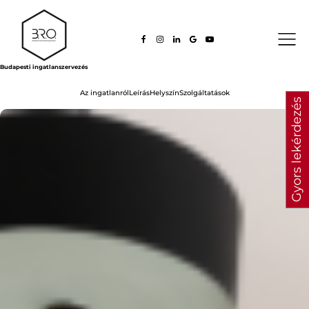
Budapesti ingatlanszervezés
Az ingatlanról
Leírás
Helyszín
Szolgáltatások
Gyors lekérdezés