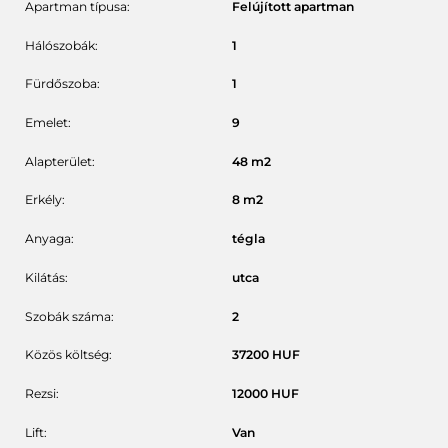
Apartman típusa:
Felújított apartman
Hálószobák:
1
Fürdőszoba:
1
Emelet:
9
Alapterület:
48
m2
Erkély:
8
m2
Anyaga:
tégla
Kilátás:
utca
Szobák száma:
2
Közös költség:
37200
HUF
Rezsi:
12000
HUF
Lift:
Van