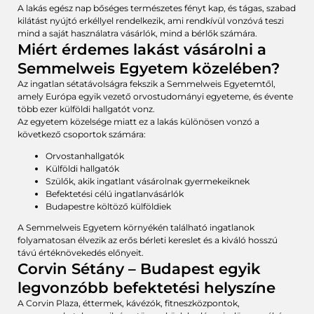
A lakás egész nap bőséges természetes fényt kap, és tágas, szabad
kilátást nyújtó erkéllyel rendelkezik, ami rendkívül vonzóvá teszi
mind a saját használatra vásárlók, mind a bérlők számára.
Miért érdemes lakást vásárolni a
Semmelweis Egyetem közelében?
Az ingatlan sétatávolságra fekszik a Semmelweis Egyetemtől,
amely Európa egyik vezető orvostudományi egyeteme, és évente
több ezer külföldi hallgatót vonz.
Az egyetem közelsége miatt ez a lakás különösen vonzó a
következő csoportok számára:
Orvostanhallgatók
Külföldi hallgatók
Szülők, akik ingatlant vásárolnak gyermekeiknek
Befektetési célú ingatlanvásárlók
Budapestre költöző külföldiek
A Semmelweis Egyetem környékén található ingatlanok
folyamatosan élvezik az erős bérleti kereslet és a kiváló hosszú
távú értéknövekedés előnyeit.
Corvin Sétány – Budapest egyik
legvonzóbb befektetési helyszíne
A Corvin Plaza, éttermek, kávézók, fitneszközpontok,