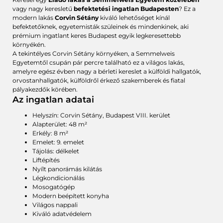
vagy nagy keresletű
befektetési ingatlan Budapesten
? Ez a
modern lakás
Corvin Sétány
kiváló lehetőséget kínál
befektetőknek, egyetemisták szüleinek és mindenkinek, aki
prémium ingatlant keres Budapest egyik legkeresettebb
környékén.
A tekintélyes Corvin Sétány környéken, a Semmelweis
Egyetemtől csupán pár percre található ez a világos lakás,
amelyre egész évben nagy a bérleti kereslet a külföldi hallgatók,
orvostanhallgatók, külföldről érkező szakemberek és fiatal
pályakezdők körében.
Az ingatlan adatai
Helyszín: Corvin Sétány, Budapest VIII. kerület
Alapterület: 48 m²
Erkély: 8 m²
Emelet: 9. emelet
Tájolás: délkelet
Liftépítés
Nyílt panorámás kilátás
Légkondicionálás
Mosogatógép
Modern beépített konyha
Világos nappali
Kiváló adatvédelem