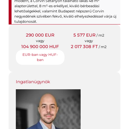
modern, a Corvin Sétányon található lakás 48 m²
alapterülettel, 8 m²-es erkéllyel, kiváló bérbeadási
lehetőségekkel, valamint Budapest népszerű Corvin
negyedének szívében fekvő, kiváló elhelyezkedéssel várja új
tulajdonosát.
290 000 EUR
5 577 EUR
/ m2
vagy
vagy
104 900 000 HUF
2 017 308 FT
/ m2
EUR-ban vagy HUF-
ban
Ingatlanügynök