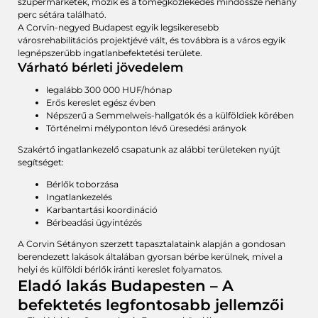
szupermarketek, mozik és a tömegközlekedés mindössze néhány
perc sétára található.
A Corvin-negyed Budapest egyik legsikeresebb
városrehabilitációs projektjévé vált, és továbbra is a város egyik
legnépszerűbb ingatlanbefektetési területe.
Várható bérleti jövedelem
legalább 300 000 HUF/hónap
Erős kereslet egész évben
Népszerű a Semmelweis-hallgatók és a külföldiek körében
Történelmi mélyponton lévő üresedési arányok
Szakértő ingatlankezelő csapatunk az alábbi területeken nyújt
segítséget:
Bérlők toborzása
Ingatlankezelés
Karbantartási koordináció
Bérbeadási ügyintézés
A Corvin Sétányon szerzett tapasztalataink alapján a gondosan
berendezett lakások általában gyorsan bérbe kerülnek, mivel a
helyi és külföldi bérlők iránti kereslet folyamatos.
Eladó lakás Budapesten – A
befektetés legfontosabb jellemzői