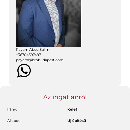
Payam Abed Salimi
+
36704397497
payam@brobudapest.com
Az ingatlanról
Irány:
Kelet
Állapot:
Új építésű