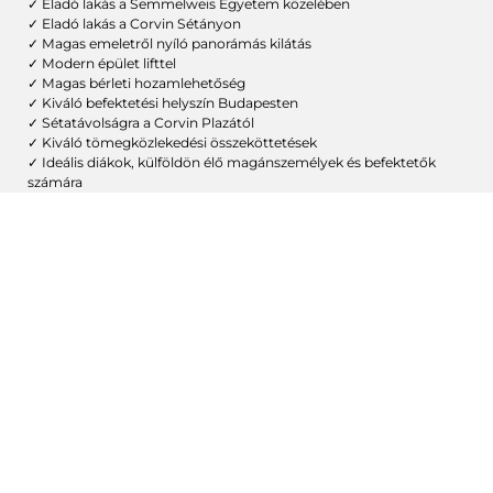
✓ Eladó lakás a Semmelweis Egyetem közelében
✓ Eladó lakás a Corvin Sétányon
✓ Magas emeletről nyíló panorámás kilátás
✓ Modern épület lifttel
✓ Magas bérleti hozamlehetőség
✓ Kiváló befektetési helyszín Budapesten
✓ Sétatávolságra a Corvin Plazától
✓ Kiváló tömegközlekedési összeköttetések
✓ Ideális diákok, külföldön élő magánszemélyek és befektetők
számára
Ár
104,9 millió forint (~290 000 euró)
A SEO szempontjából természetesen célzott kulcsszavak:
lakás eladó a Semmelweis Egyetem közelében, lakás eladó a
Corvin Sétányon, lakás eladó Budapesten, befektetési ingatlan
Budapesten, ingatlan a Semmelweis Egyetem közelében, lakás
eladó a Corvin Negyedben, lakásvásárlás Budapesten,
ingatlanbefektetés Budapesten, lakás nemzetközi hallgatóknak
Budapesten, lakás eladó a Corvin Sétányon.
SZEREZZ FRISS INFORMÁCIÓT A BUDAPESTI