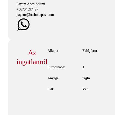
Payam Abed Salimi
+
36704397497
payam@brobudapest.com
Az
Állapot:
Felújított
ingatlanról
Fürdőszoba:
1
Anyaga:
tégla
Lift:
Van