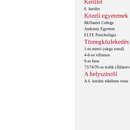
Kerület
6. kerület
Közeli egyetemek
McDaniel College
Andrássy Egyetem
ELTE Pszichológia
Tömegközlekedés
1-es metró (sárga vonal)
4-6-os villamos
9-es busz
73/74/76-os trolik (Állator
A helyszínről
A 6. kerület tökéletes része