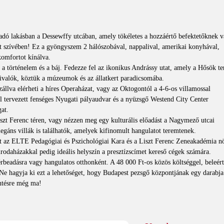
ladó lakásban a Dessewffy utcában, amely tökéletes a hozzáértő befektetőknek 
t szívében! Ez a gyöngyszem 2 hálószobával, nappalival, amerikai konyhával,
omfortot kínálva.
a a történelem és a báj. Fedezze fel az ikonikus Andrássy utat, amely a Hősök te
átnivalók, köztük a múzeumok és az állatkert paradicsomába.
állva elérheti a híres Operaházat, vagy az Oktogontól a 4-6-os villamossal
al tervezett fenséges Nyugati pályaudvar és a nyüzsgő Westend City Center
gat.
iszt Ferenc téren, vagy nézzen meg egy kulturális előadást a Nagymező utcai
egáns villák is találhatók, amelyek kifinomult hangulatot teremtenek.
t az ELTE Pedagógiai és Pszichológiai Kara és a Liszt Ferenc Zeneakadémia n
rodaházakkal pedig ideális helyszín a presztízscímet kereső cégek számára.
érbeadásra vagy hangulatos otthonként. A 48 000 Ft-os közös költséggel, beleér
. Ne hagyja ki ezt a lehetőséget, hogy Budapest pezsgő központjának egy darabja
intésre még ma!