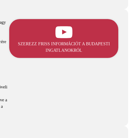
vagy
rére
SZEREZZ FRISS INFORMÁCIÓT A BUDAPESTI
INGATLANOKRÓL
öveli
tve a
 a