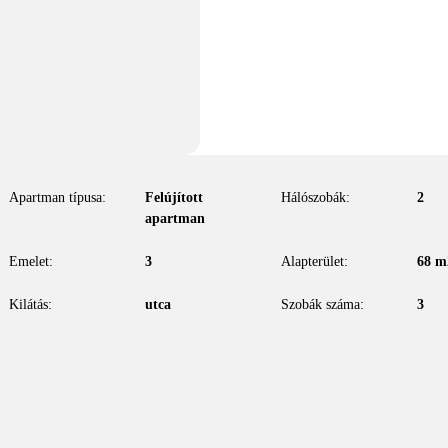
Apartman típusa:
Felújított
Hálószobák:
2
apartman
Emelet:
3
Alapterület:
68
m
Kilátás:
utca
Szobák száma:
3