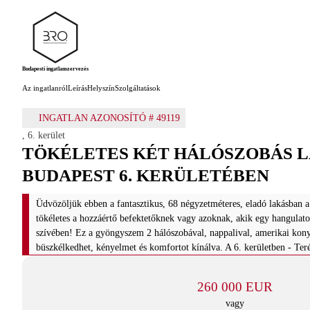
Budapesti ingatlanszervezés
Az ingatlanról
Leírás
Helyszín
Szolgáltatások
INGATLAN AZONOSÍTÓ #
49119
,
6. kerület
TÖKÉLETES KÉT HÁLÓSZOBÁS 
BUDAPEST 6. KERÜLETÉBEN
Üdvözöljük ebben a fantasztikus, 68 négyzetméteres, eladó lakásban 
tökéletes a hozzáértő befektetőknek vagy azoknak, akik egy hangulato
szívében! Ez a gyöngyszem 2 hálószobával, nappalival, amerikai kon
büszkélkedhet, kényelmet és komfortot kínálva. A 6. kerületben - Teré
260 000 EUR
vagy