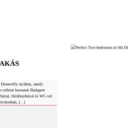
LAKÁS
a Dessewffy utcában, amely
s otthont keresnek Budapest
yhával, fürdőszobával és WC-vel
zvárosban, [...]