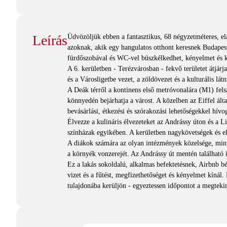
Leírás
Üdvözöljük ebben a fantasztikus, 68 négyzetméteres, e
azoknak, akik egy hangulatos otthont keresnek Budapes
fürdőszobával és WC-vel büszkélkedhet, kényelmet és k
A 6. kerületben - Terézvárosban - fekvő területet átjárj
és a Városligetbe vezet, a zöldövezet és a kulturális l
A Deák térről a kontinens első metróvonalára (M1) felsz
könnyedén bejárhatja a várost. A közelben az Eiffel ált
bevásárlási, étkezési és szórakozási lehetőségekkel hívo
Élvezze a kulináris élvezeteket az Andrássy úton és a L
színházak egyikében. A kerületben nagykövetségek és el
A diákok számára az olyan intézmények közelsége, min
a környék vonzerejét. Az Andrássy út mentén található i
Ez a lakás sokoldalú, alkalmas befektetésnek, Airbnb b
vizet és a fűtést, megfizethetőséget és kényelmet kínál
tulajdonába kerüljön - egyeztessen időpontot a megtek