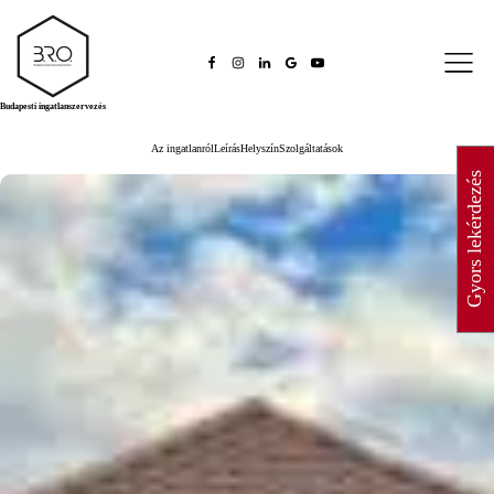
Budapesti ingatlanszervezés
Az ingatlanról
Leírás
Helyszín
Szolgáltatások
Gyors lekérdezés