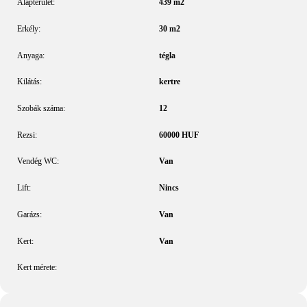
Alapterület:
439
m2
Erkély:
30
m2
Anyaga:
tégla
Kilátás:
kertre
Szobák száma:
12
Rezsi:
60000
HUF
Vendég WC:
Van
Lift:
Nincs
Garázs:
Van
Kert:
Van
Kert mérete: