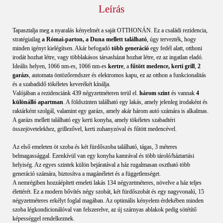
Leírás
Tapasztalja meg a nyaralás kényelmét a saját OTTHONÁN. Ez a családi rezidencia,
stratégiailag
a Római-parton, a Duna mellett található
, úgy tervezték, hogy
minden igényt kielégítsen. Akár befogadó
több generáció
egy fedél alatt, otthoni
irodát hozhat létre, vagy többlakásos társasházat hozhat létre, ez az ingatlan eladó.
Ideális helyen, 1066 nm-es, 1066 nm-es
kertre
, a
fűtött medence, kerti grill
,
2
garázs
, automata öntözőrendszer és elektromos kapu, ez az otthon a funkcionalitás
és a szabadidő tökéletes keverékét kínálja.
Valójában a rezidenciánk 439 négyzetméteren terül el.
három szint
és vannak
4
különálló apartman
. A földszinten található egy lakás, amely jelenleg irodaként és
raktárként szolgál, valamint egy garázs, amely akár három autó számára is alkalmas.
A garázs mellett található egy kerti konyha, amely tökéletes szabadtéri
összejövetelekhez, grillezővel, kerti zuhanyzóval és fűtött medencével.
Az első emeleten öt szoba és két fürdőszoba található, tágas, 3 méteres
belmagassággal. Ezenkívül van egy konyha kamrával és több tároló/háztartási
helyiség. Az egyes szintek külön bejáratával a ház rugalmasan osztható több
generáció számára, biztosítva a magánéletet és a függetlenséget.
A nemrégiben hozzáépített emeleti lakás 134 négyzetméteres, növelve a ház teljes
élettérét. Ez a modern bővítés négy szobát, két fürdőszobát és egy nagyvonalú, 15
négyzetméteres erkélyt foglal magában. Az optimális kényelem érdekében minden
szoba légkondicionálóval van felszerelve, az új szárnyas ablakok pedig sötétítő
képességgel rendelkeznek.