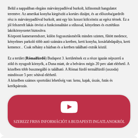
Belül a nappaliban elegáns márványpadlóval burkolt, kifinomult hangulatot
teremtve. Az amerikai konyha kiegészíti a kortárs dizájnt, és az előszoba/gardrób
rész is márványpadlóval burkolt, ami egy kis luxust kölcsönöz az egész térnek. Ez a
jól felszerelt lakás ötvözi a funkcionalitást a stílussal, kényelmes és esztétikus
lakókörnyezetet biztosítva.
Központi kamerarendszer, külön fogyasztásmérők minden szinten, fűtött medence,
kényelmes parkoló több autó számára a kertben, kerti konyha, kosárlabdapálya, kerti
kemence... Csak néhány a házban és a kertben található extrák közül.
Ez a terület (
Rómaifürdő
) Budapest 3. kerületének ez a része igazán népszerű a
zöld és nyugodt környék, a Duna miatt, de a belváros mégis 20 perc alatt elérhető. A
közelben több buszmegálló is található. A Római fürdő termálfürdő (uszoda)
mindössze 5 perc sétával elérhető.
A közelben számos sportolási lehetőség van: kenu, kajak, úszás, futás és
kerékpározás.
SZEREZZ FRISS INFORMÁCIÓT A BUDAPESTI INGATLANOKRÓL