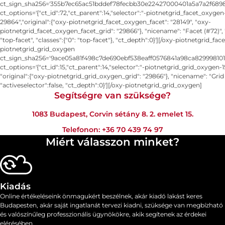
ct_sign_sha256='355b7ec65ac51bddef78fecbb30e22427000401a5a7a2f6898
ct_options='{"ct_id":72,"ct_parent":14,"selector":"-piotnetgrid_facet_oxygen
29864","original":{"oxy-piotnetgrid_facet_oxygen_facet": "28149", "oxy-
piotnetgrid_facet_oxygen_facet_grid": "29866"}, "nicename": "Facet (#72)", 
"top-facet", "classes":{"0": "top-facet"}, "ct_depth":0}'][/oxy-piotnetgrid_fa
piotnetgrid_grid_oxygen
ct_sign_sha256='9ace05a81f498c7de690ebf538eaff0576841a98ca829998101
ct_options='{"ct_id":15,"ct_parent":14,"selector":"-piotnetgrid_grid_oxygen-
"original":{"oxy-piotnetgrid_grid_oxygen_grid": "29866"}, "nicename": "Grid 
"activeselector":false, "ct_depth":0}'][/oxy-piotnetgrid_grid_oxygen]
Segítségre van szüksége?
1083 Budapest, Corvin sétány 8. 2. emelet 15.
Telefonon:
+36 70 439 74 97
Miért válasszon minket?
Kiadás
Online értékeléseink önmagukért beszélnek, akár kiadó lakást keres
Budapesten, akár saját ingatlanát tervezi kiadni, szüksége van megbízható
és valószínűleg professzionális ügynökökre, akik segítenek az érdekei
elérésében.