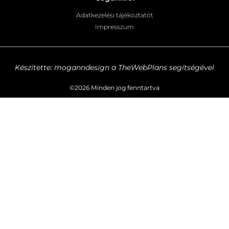
Adatkezelési tájékoztatót
Impresszum
Készítette: moganndesign a TheWebPlans segítségével
©2026 Minden jog fenntartva