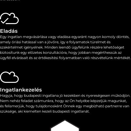
Eladás
Egy ingatlan megvásárlása vagy eladása egyaránt nagyon komoly döntés,
amely óriási hatással van a jövőre, így e folyamatok ​​türelmet és
szakértelmet igényelnek. Minden leendő ügyfelünk részére lehetőséget
biztosítunk egy előzetes konzultációra, hogy jobban megérthessük az
ügyfél elvárásait és az értékesítési folyamatban való részvételünk mértékét.
Ingatlankezelés
Hagyja, hogy budapesti ingatlana jó kezekben és nyereségesen működjön.
Nem nehéz feladat számunkra, hogy az Ön helyébe képzeljük magunkat,
és felismerjük, hogy tulajdonosként Önnek egy megbízható partnerre van
szüksége, aki kiemelten kezeli budapesti ingatlanát.