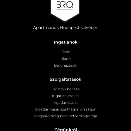
Apartmanok Budapest szívében
Ingatlanok
Eladó
Kiadó
Beruházások
Szolgáltatások
Ingatlan bérlése
Ingatlankezelés
Ingatlaneladás
Ingatlan vásárlása Magyarországon
Magyarország befektetői programja
Cégünkről