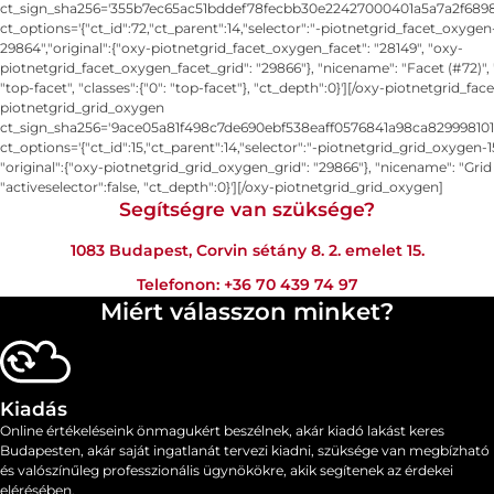
ct_sign_sha256='355b7ec65ac51bddef78fecbb30e22427000401a5a7a2f6898
ct_options='{"ct_id":72,"ct_parent":14,"selector":"-piotnetgrid_facet_oxygen
29864","original":{"oxy-piotnetgrid_facet_oxygen_facet": "28149", "oxy-
piotnetgrid_facet_oxygen_facet_grid": "29866"}, "nicename": "Facet (#72)", 
"top-facet", "classes":{"0": "top-facet"}, "ct_depth":0}'][/oxy-piotnetgrid_fa
piotnetgrid_grid_oxygen
ct_sign_sha256='9ace05a81f498c7de690ebf538eaff0576841a98ca829998101
ct_options='{"ct_id":15,"ct_parent":14,"selector":"-piotnetgrid_grid_oxygen-
"original":{"oxy-piotnetgrid_grid_oxygen_grid": "29866"}, "nicename": "Grid 
"activeselector":false, "ct_depth":0}'][/oxy-piotnetgrid_grid_oxygen]
Segítségre van szüksége?
1083 Budapest, Corvin sétány 8. 2. emelet 15.
Telefonon:
+36 70 439 74 97
Miért válasszon minket?
Kiadás
Online értékeléseink önmagukért beszélnek, akár kiadó lakást keres
Budapesten, akár saját ingatlanát tervezi kiadni, szüksége van megbízható
és valószínűleg professzionális ügynökökre, akik segítenek az érdekei
elérésében.