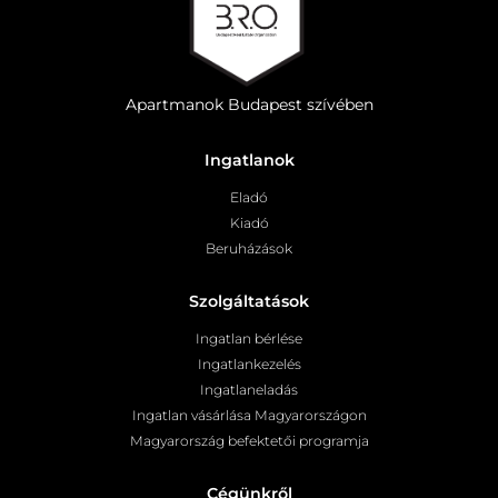
Apartmanok Budapest szívében
Ingatlanok
Eladó
Kiadó
Beruházások
Szolgáltatások
Ingatlan bérlése
Ingatlankezelés
Ingatlaneladás
Ingatlan vásárlása Magyarországon
Magyarország befektetői programja
Cégünkről