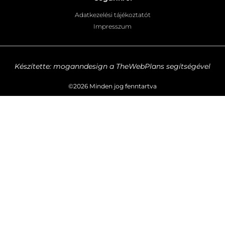
Adatkezelési tájékoztatót
Impresszum
Készítette: moganndesign a TheWebPlans segítségével
©2026 Minden jog fenntartva