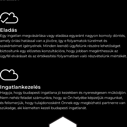
Eladás
Egy ingatlan megvásárlása vagy eladása egyaránt nagyon komoly döntés,
amely óriási hatással van a jövőre, így e folyamatok ​​türelmet és
szakértelmet igényelnek. Minden leendő ügyfelünk részére lehetőséget
biztosítunk egy előzetes konzultációra, hogy jobban megérthessük az
ügyfél elvárásait és az értékesítési folyamatban való részvételünk mértékét.
Ingatlankezelés
Hagyja, hogy budapesti ingatlana jó kezekben és nyereségesen működjön.
Nem nehéz feladat számunkra, hogy az Ön helyébe képzeljük magunkat,
és felismerjük, hogy tulajdonosként Önnek egy megbízható partnerre van
szüksége, aki kiemelten kezeli budapesti ingatlanát.