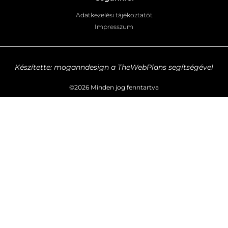
Adatkezelési tájékoztatót
Impresszum
Készítette: moganndesign a TheWebPlans segítségével
©2026 Minden jog fenntartva