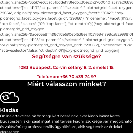
ct_sign_sha256='355b7ec65ac51bddef78fecbb30e22427000401a5a7a2f6898
ct_options='{"ct_id":72,"ct_parent":14,"selector":"-piotnetgrid_facet_oxygen
29864","original":{"oxy-piotnetgrid_facet_oxygen_facet": "28149", "oxy-
piotnetgrid_facet_oxygen_facet_grid": "29866"}, "nicename": "Facet (#72)", 
"top-facet", "classes":{"0": "top-facet"}, "ct_depth":0}'][/oxy-piotnetgrid_fa
piotnetgrid_grid_oxygen
ct_sign_sha256='9ace05a81f498c7de690ebf538eaff0576841a98ca829998101
ct_options='{"ct_id":15,"ct_parent":14,"selector":"-piotnetgrid_grid_oxygen-
"original":{"oxy-piotnetgrid_grid_oxygen_grid": "29866"}, "nicename": "Grid 
"activeselector":false, "ct_depth":0}'][/oxy-piotnetgrid_grid_oxygen]
Segítségre van szüksége?
1083 Budapest, Corvin sétány 8. 2. emelet 15.
Telefonon:
+36 70 439 74 97
Miért válasszon minket?
Kiadás
Online értékeléseink önmagukért beszélnek, akár kiadó lakást keres
Budapesten, akár saját ingatlanát tervezi kiadni, szüksége van megbízható
és valószínűleg professzionális ügynökökre, akik segítenek az érdekei
elérésében.