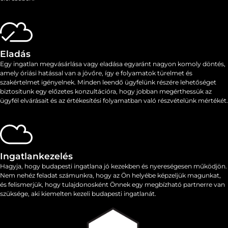
Eladás
Egy ingatlan megvásárlása vagy eladása egyaránt nagyon komoly döntés,
amely óriási hatással van a jövőre, így e folyamatok ​​türelmet és
szakértelmet igényelnek. Minden leendő ügyfelünk részére lehetőséget
biztosítunk egy előzetes konzultációra, hogy jobban megérthessük az
ügyfél elvárásait és az értékesítési folyamatban való részvételünk mértékét.
Ingatlankezelés
Hagyja, hogy budapesti ingatlana jó kezekben és nyereségesen működjön.
Nem nehéz feladat számunkra, hogy az Ön helyébe képzeljük magunkat,
és felismerjük, hogy tulajdonosként Önnek egy megbízható partnerre van
szüksége, aki kiemelten kezeli budapesti ingatlanát.