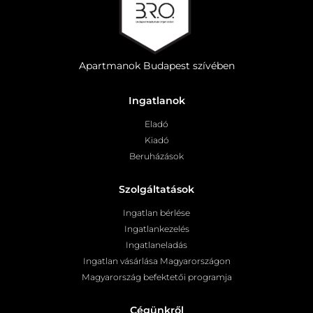
Apartmanok Budapest szívében
Ingatlanok
Eladó
Kiadó
Beruházások
Szolgáltatások
Ingatlan bérlése
Ingatlankezelés
Ingatlaneladás
Ingatlan vásárlása Magyarországon
Magyarország befektetői programja
Cégünkről