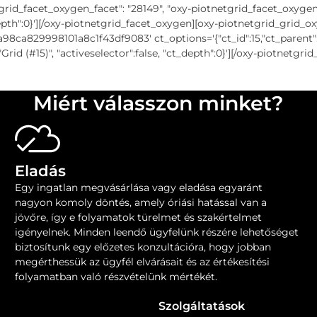
rid_facet_oxygen_facet": "28149", "oxy-piotnetgrid_facet_oxygen_
ct_depth":0}'][/oxy-piotnetgrid_facet_oxygen][oxy-piotnetgrid_grid_
829998101a8c1f43df9083' ct_options='{"ct_id":15,"ct_parent":14,
rid (#15)", "activeselector":false, "ct_depth":0}'][/oxy-piotnetgri
Miért válasszon minket?
Eladás
Egy ingatlan megvásárlása vagy eladása egyaránt
nagyon komoly döntés, amely óriási hatással van a
jövőre, így e folyamatok ​​türelmet és szakértelmet
igényelnek. Minden leendő ügyfelünk részére lehetőséget
biztosítunk egy előzetes konzultációra, hogy jobban
megérthessük az ügyfél elvárásait és az értékesítési
folyamatban való részvételünk mértékét.
Szolgáltatások