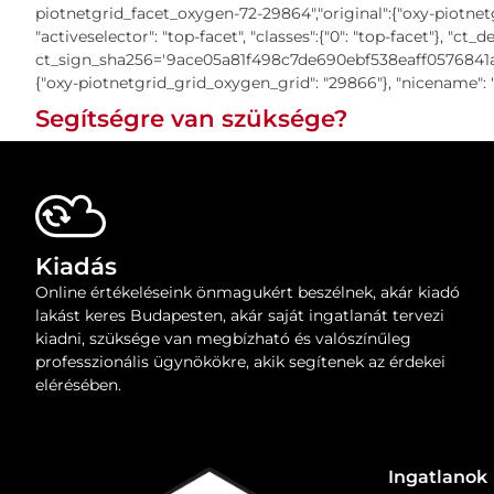
piotnetgrid_facet_oxygen-72-29864","original":{"oxy-piotnetg
"activeselector": "top-facet", "classes":{"0": "top-facet"}, "
ct_sign_sha256='9ace05a81f498c7de690ebf538eaff0576841a98ca
{"oxy-piotnetgrid_grid_oxygen_grid": "29866"}, "nicename": "G
Segítségre van szüksége?
Kiadás
Online értékeléseink önmagukért beszélnek, akár kiadó
lakást keres Budapesten, akár saját ingatlanát tervezi
kiadni, szüksége van megbízható és valószínűleg
professzionális ügynökökre, akik segítenek az érdekei
elérésében.
Ingatlanok