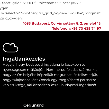
facet_grid": "29866"}, "nicename": "Facet (#72)",
oxygen
"selector":"-piotnetgrid_grid_oxygen-15-29864", "original":
d_grid_oxygen]
1083 Budapest, Corvin sétány 8. 2. emelet 15.
Telefonon:
+36 70 439 74 97
Ingatlankezelés
Hagyja, hogy budapesti ingatlana jó kezekben és
nyereségesen működjön. Nem nehéz feladat számunkra,
hogy az Ön helyébe képzeljük magunkat, és felismerjük,
hogy tulajdonosként Önnek egy megbízható partnerre
van szüksége, aki kiemelten kezeli budapesti ingatlanát.
Cégünkről