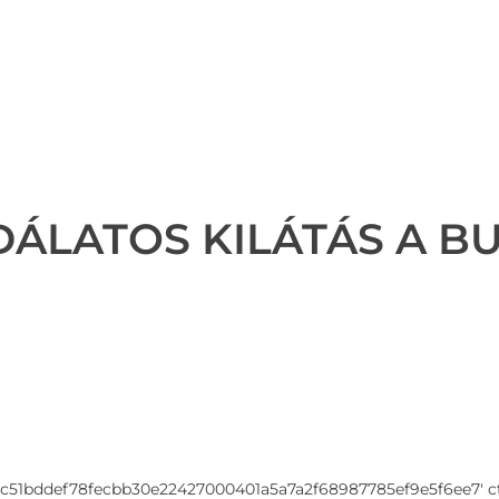
ÁLATOS KILÁTÁS A B
51bddef78fecbb30e22427000401a5a7a2f68987785ef9e5f6ee7' ct_opti