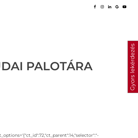
Gyors lekérdezés
UDAI PALOTÁRA
ons='{"ct_id":72,"ct_parent":14,"selector":"-