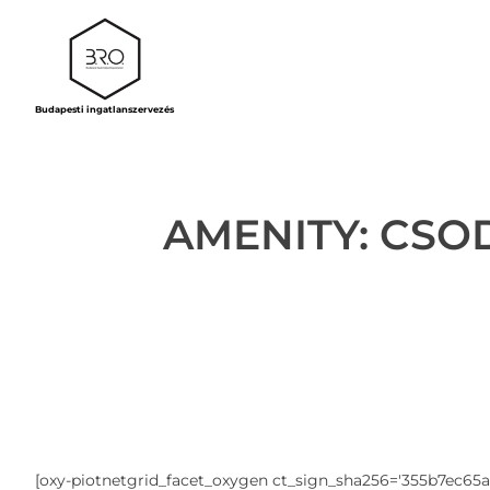
Budapesti ingatlanszervezés
AMENITY:
CSOD
[oxy-piotnetgrid_facet_oxygen ct_sign_sha256='355b7ec65ac