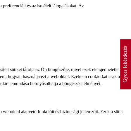
referenciáit és az ismételt látogatásokat. Az
Gyors lekérdezés
tett sütiket tárolja az Ön böngészője, mivel ezek elengedhetetlenek a
ni, hogyan használja ezt a weboldalt. Ezeket a cookie-kat csak az
ookie lemondása befolyásolhatja a böngészési élményét.
weboldal alapvető funkcióit és biztonsági jellemzőit. Ezek a sütik