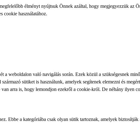
egfelelőbb élményt nyújtsuk Önnek azáltal, hogy megjegyezzük az Ön p
s cookie használatához.
yét a weboldalon való navigálás során. Ezek közül a szükségesnek minősí
származó sütiket is használunk, amelyek segítenek elemezni és megérte
van arra is, hogy lemondjon ezekről a cookie-król. De néhány ilyen c
. Ebbe a kategóriába csak olyan sütik tartoznak, amelyek biztosítják a 